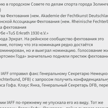
ию в городском Совете по делам спорта города Золинг
)
ва Фехтования (нем. Akademie der Fechtkunst Deutschla
нской Ассоциации Фехтования (нем. Rheinische Fechter
ва фехтования
е «TuS Erkrath 1930 e.V.»
рода Эркрат. На рейнское сообщество фехтования это
ние, потому что эта номинация редко достаётся
номинирован, но и выиграл номинацию. Голосование ж
портсмен Года» значительно подняли престиж фехтовани
ь IAFF отправил факс Генеральному Секретарю Немецко
Fechterbund, DFB) с запросом получить конфиденциаль
а Гофа. Клаус Янка, Генеральный Секретарь DFB, пер
ии IAFF по-прежнему не упускала его из виду. Тот же