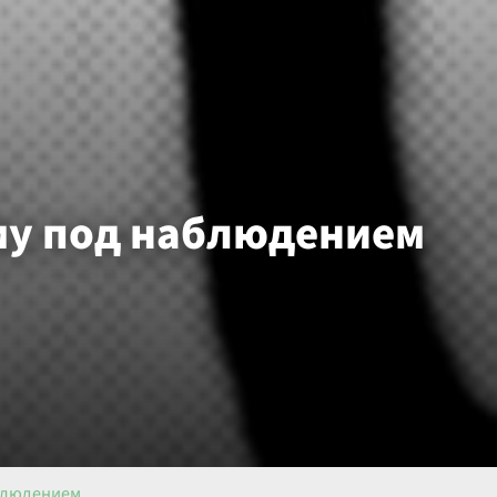
му под наблюдением
аблюдением