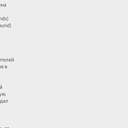
ена
nds)
bund)
ителей
я в
й
ную
едал