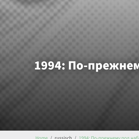
1994: По-прежне
Home
russisch
1994: По-прежнему под н