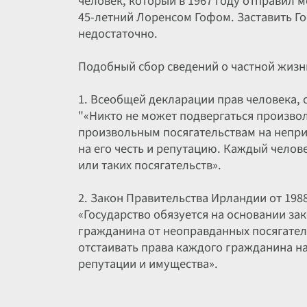
человек, который в 1967 году отправил 
45-летний Лоренсом Гофом. Заставить Гоф
недостаточно.
Подобный сбор сведений о частной жизн
1. Всеобщей декларации прав человека, с
"«Никто не может подвергаться произво
произвольным посягательствам на непри
на его честь и репутацию. Каждый челов
или таких посягательств».
2. Закон Правительства Ирландии от 1988
«Государство обязуется на основании за
гражданина от неоправданных посягатель
отстаивать права каждого гражданина н
репутации и имущества».
Запрос IAFF, отправленный по факсу в D