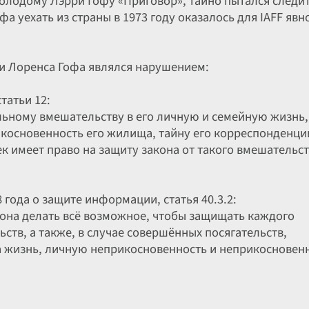
молодому Лэрри Гофу «Приговор», тайно пытался следит
а уехать из страны в 1973 году оказалось для IAFF явн
и Лоренса Гофа являлся нарушением:
татьи 12:
льному вмешательству в его личную и семейную жизнь,
косновенность его жилища, тайну его корреспонденци
ек имеет право на защиту закона от такого вмешательс
 года о защите информации, статья 40.3.2:
кона делать всё возможное, чтобы защищать каждого
ств, а также, в случае совершённых посягательств,
а жизнь, личную неприкосновенность и неприкосновен
FB, предполагал доказательства незаконного поведения