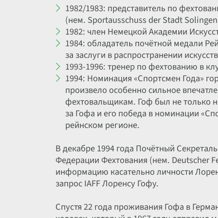
1982/1983: представитель по фехтован
(нем. Sportausschuss der Stadt Solingen
1982: член Немецкой Академии Искусст
1984: обладатель почётной медали Рей
за заслуги в распространении искусст
1993-1996: тренер по фехтованию в клуб
1994: Номинация «Спортсмен Года» го
произвело особенно сильное впечатле
фехтовальщикам. Гоф был не только 
за Гофа и его победа в номинации «С
рейнском регионе.
В декабре 1994 года Почётный Секретал
Федерации Фехтования (нем. Deutscher 
информацию касательно личности Лоренс
запрос IAFF Лоренсу Гофу.
Спустя 22 года проживания Гофа в Герман